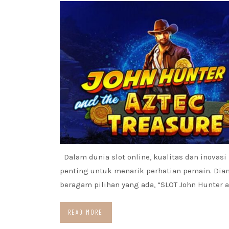
Dalam dunia slot online, kualitas dan inovasi
penting untuk menarik perhatian pemain. Dian
beragam pilihan yang ada, “SLOT John Hunter 
READ MORE