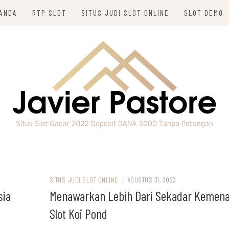
ANDA
RTP SLOT
SITUS JUDI SLOT ONLINE
SLOT DEMO
RE.COM
SITUS JUDI SLOT ONLINE
/
AGUSTUS 31, 2023
sia
Menawarkan Lebih Dari Sekadar Kemen
Slot Koi Pond