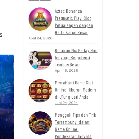
Aztec Bonanza
Pragmatic Play: Slot
Petualangan dengan
s
Harta Karun Besar
April 24, 2026
Bocoran Mix Parlay Hari
Ini yang Berpotensi
Tembus Besar
April 16, 2026
Memahami Game Slot
Online Hiburan Modern
di Ujung Jari Anda
Juni 24, 2024
Menggali Tips dan Trik
Tersembunyi dalam
Game Online:
Pendekatan Inovatif