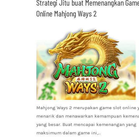
Strategi Jitu buat Memenangkan Game
Online Mahjong Ways 2
Mahjong Ways 2 merupakan game slot online 
menarik dan menawarkan kemampuan kemen
yang besar. Buat mencapai kemenangan yang
maksimum dalam game ini,…