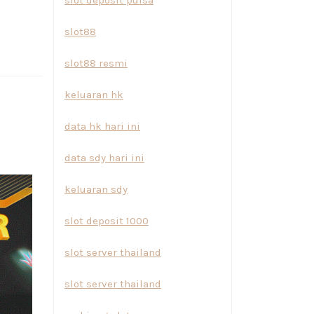
slot88
slot88 resmi
keluaran hk
data hk hari ini
data sdy hari ini
keluaran sdy
slot deposit 1000
slot server thailand
slot server thailand