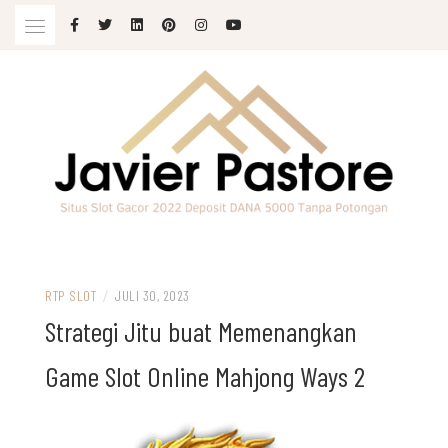
Skip
to
content
Kumpulan Artikel Terbaru Game
JAVIERPASTORE.COM
RTP SLOT
/
JULI 30, 2023
Strategi Jitu buat Memenangkan
Game Slot Online Mahjong Ways 2