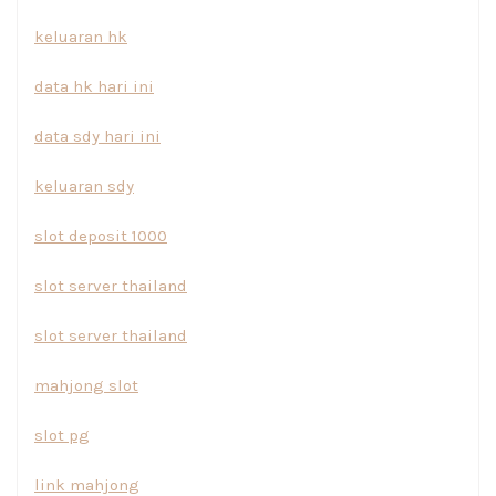
keluaran hk
data hk hari ini
data sdy hari ini
keluaran sdy
slot deposit 1000
slot server thailand
slot server thailand
mahjong slot
slot pg
link mahjong