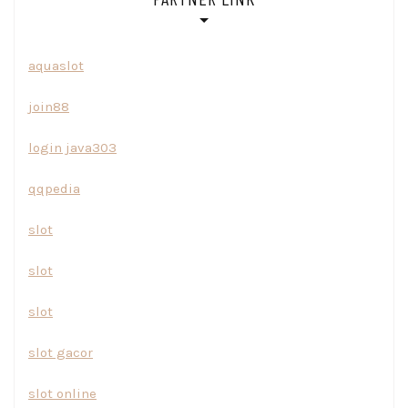
aquaslot
join88
login java303
qqpedia
slot
slot
slot
slot gacor
slot online