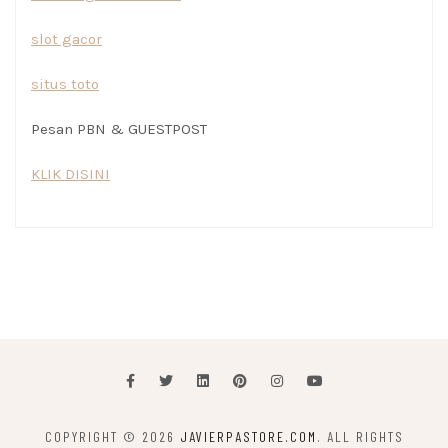
slot gacor
situs toto
Pesan PBN & GUESTPOST
KLIK DISINI
COPYRIGHT © 2026
JAVIERPASTORE.COM
. ALL RIGHTS