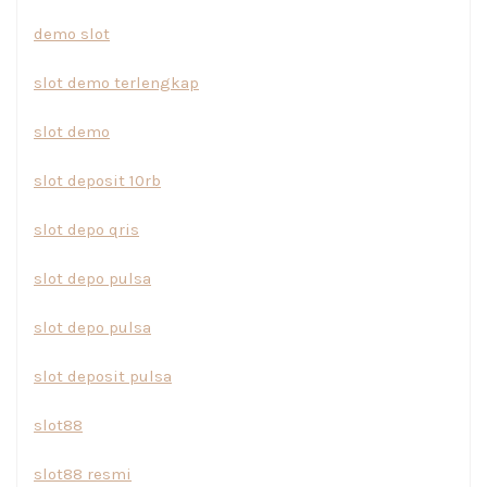
demo slot
slot demo terlengkap
slot demo
slot deposit 10rb
slot depo qris
slot depo pulsa
slot depo pulsa
slot deposit pulsa
slot88
slot88 resmi