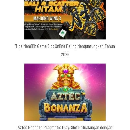
Tips Memilih Game Slot Online Paling Menguntungkan Tahun
2026
Aztec Bonanza Pragmatic Play: Slot Petualangan dengan