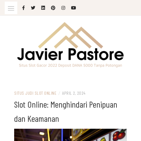
Skip
to
content
Kumpulan Artikel Terbaru Game
JAVIERPASTORE.COM
SITUS JUDI SLOT ONLINE
/
APRIL 2, 2024
Slot Online: Menghindari Penipuan
dan Keamanan