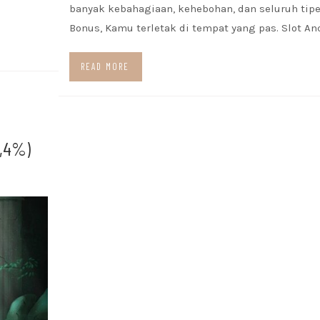
banyak kebahagiaan, kehebohan, dan seluruh tip
Bonus, Kamu terletak di tempat yang pas. Slot An
READ MORE
6,4%)