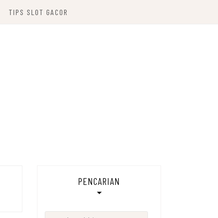
TIPS SLOT GACOR
PENCARIAN
Search