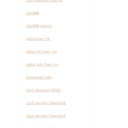
slot88
slot88 resmi
keluaran hk
data hk hari ini
data sdy hari ini
keluaran sdy
slot deposit 1000
slot server thailand
slot server thailand